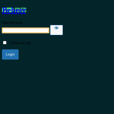
Beheer
Wachtwoord
Onthoud mij