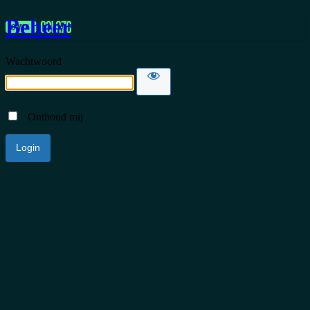
Beheer
Wachtwoord
Onthoud mij