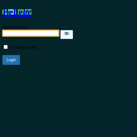
Beheer
Wachtwoord
Onthoud mij