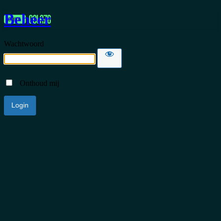
Beheer
Wachtwoord
Onthoud mij