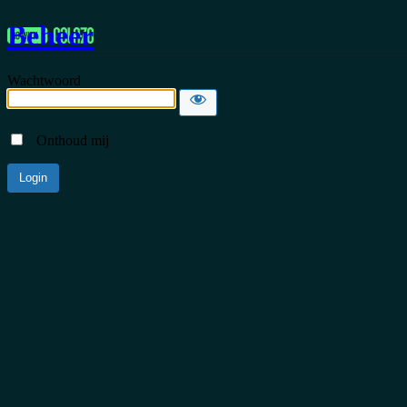
Beheer
Wachtwoord
Onthoud mij